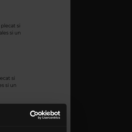
 plecat si
les si un
ecat si
s si un
on Maiden,