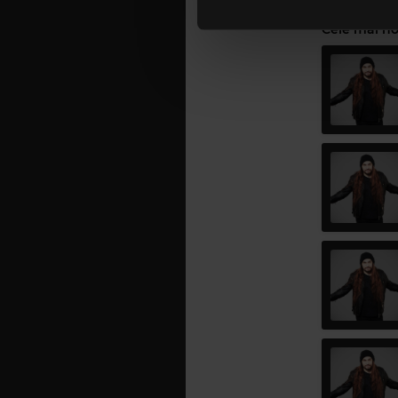
lor. În cazul în care alegeți 
cookie.
Cele mai no