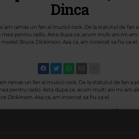
Dinca
i am ramas un fan al muzicii rock. De la statutul de fan a
 mea pentru radio. Asta dupa ce, acum multi ani mi-am a
model: Bruce Dickinson. Asa ca, am incercat sa fiu ca el.
am ramas un fan al muzicii rock. De la statutul de fan a pl
ea pentru radio. Asta dupa ce, acum multi ani mi-am ale
e Dickinson. Asa ca, am incercat sa fiu ca el.
m format un grup rock, alaturi de prietenii mei, Trooper
er.ro), alaturi de care am cantat pe aceleasi scene cu Ir
azareth, W.A.S.P, Sepultura sau Blind Guardian.