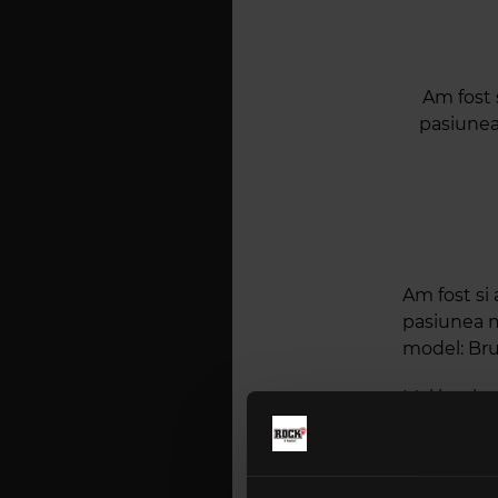
Am fost s
pasiunea
Am fost si 
pasiunea m
model: Bruc
Mai intai a
(www.troop
Manowar, N