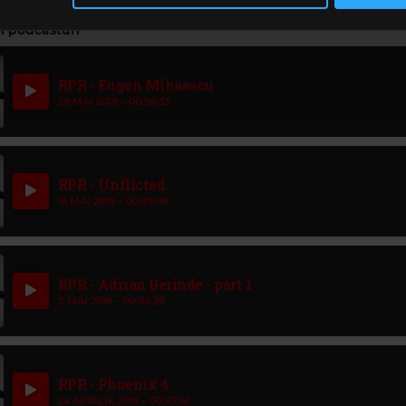
să continuați să utilizați website-ul nostru, sunteți de acord cu uti
i podcasturi
RPR - Eugen Mihaescu
28 MAI 2018 –
00:58:33
RPR - Unflicted
15 MAI 2018 –
00:39:00
RPR - Adrian Berinde - part 1
7 MAI 2018 –
00:54:39
RPR - Phoenix 4
24 APRILIE 2018 –
00:47:51