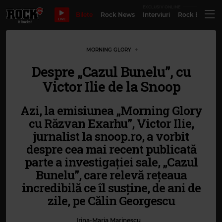
EXCLUSIV ONLINE
Bilete
Rock News
Interviuri
Rock Evergre
LIVE
MORNING GLORY
Despre „Cazul Bunelu”, cu
Victor Ilie de la Snoop
Azi, la emisiunea „Morning Glory
cu Răzvan Exarhu”, Victor Ilie,
jurnalist la snoop.ro, a vorbit
despre cea mai recent publicată
parte a investigației sale, „Cazul
Bunelu”, care relevă rețeaua
incredibilă ce îl susține, de ani de
zile, pe Călin Georgescu
Irina-Maria Marinescu