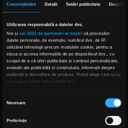
Consimțământ
Detalii
Setări publicitate
Despre
Utilizarea responsabilă a datelor dvs.
Noi și
cei 1022 de parteneri ai noștri
vă procesăm
datele personale, de exemplu, numărul dvs. de IP,
utilizând tehnologii precum modulele cookie, pentru a
stoca și accesa informațiile de pe dispozitivul dvs., cu
MG - invitat Sorin Ioniță
Morning Glory, cu Răzvan Exarhu
,
01:16:44
scopul de a vă oferi publicitate și conținut personalizate,
evaluări ale publicității și conținutului, informații despre
audiență și dezvoltare de produse. Puteți alege cine și cu
MG la Electric Castle - ziua 4
ce scopuri poate utiliza datele dvs.
Morning Glory, cu Răzvan Exarhu
,
01:22:33
Dacă ne permiteți, am dori, de asemenea:
Selecția
Necesare
Să colectăm informațiile cu privire la locația dvs.
MG la Electric Castle - ziua 3
consimțământului
Morning Glory, cu Răzvan Exarhu
,
01:22:33
geografică cu o exactitate de până la câțiva metri
Să vă identificăm dispozitivul scanândul-l în mod
Preferinţe
activ după caracteristici specifice (amprentare)