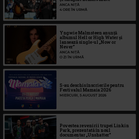
ANCA NIȚĂ
4 ORE ÎN URMĂ
Yngwie Malmsteen anunță
albumul Hell or High Water și
lansează single-ul „Now or
Never”
ANCA NIȚĂ
O ZI ÎN URMĂ
S-au deschis înscrierile pentru
Festivalul Mamaia 2026
MIERCURI, 5 AUGUST 2026
Povestea revenirii trupei Linkin
Park, prezentată în noul
documentar „Unshatter”