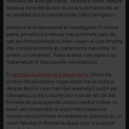
milioane de euro pe hârtie”. Acesta a vorbit despre
rețeaua incredibilă care duce la susținătorii de azi
ai candidatului la prezidențiale Călin Georgescu.
Acesta e al doilea episod al investigației. În prima
parte, jurnalistul a relevat mecanismele care, de
opt ani, funcționează cu bani rusești și care împing
idei conspiraționiste și „tratamente naturiste” în
online-ul românesc. Toate aceste concepte s-au
materializat în discursurile candidatului.
În
articolul publicat pe 5 decembrie
, Victor Ilie
intră în detalii despre organizația Tracia Unită și
despre felul în care membrii acesteia îl susțin pe
Georgescu și discursurile pro-ruse de ani de zile.
Firmele de propagandă umplu mediul online cu
teorii ale conspirației și exprimări mesianice
menite să submineze încrederea în știință și au un
reach fabulos în România, după cum a susținut