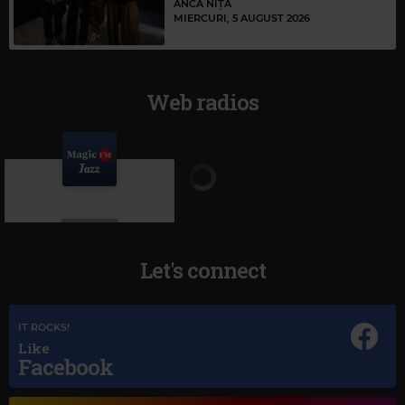
ANCA NIȚĂ
MIERCURI, 5 AUGUST 2026
Web radios
Let's connect
IT ROCKS!
Like
Magic Jazz
Facebook
DIANA KRALL
–
TEMPTATION