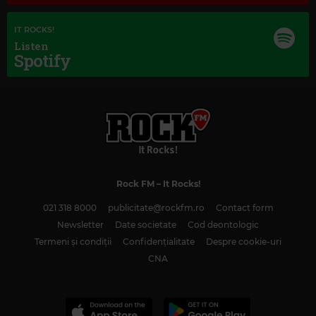
IT ROCKS!
Listen
Spotify
Rock FM
– It Rocks!
Magic Classic Music
021 318 8000
publicitate@rockfm.ro
Contact form
JOSEPH HAYDN
–
HAYDN: CELLO CONCERTO NO. 2 IN D MAJOR, HOB.
VIIB:2: III. RONDO. ALLEGRO
Newsletter
Date societate
Cod deontologic
Termeni și condiții
Confidențialitate
Despre cookie-uri
CNA