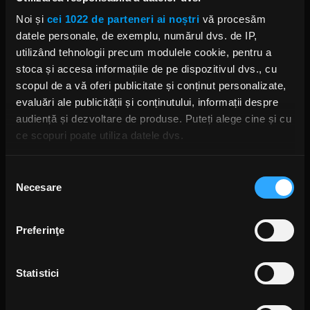
Noi și
cei 1022 de parteneri ai noștri
vă procesăm
datele personale, de exemplu, numărul dvs. de IP,
utilizând tehnologii precum modulele cookie, pentru a
stoca și accesa informațiile de pe dispozitivul dvs., cu
scopul de a vă oferi publicitate și conținut personalizate,
Rock News
evaluări ale publicității și conținutului, informații despre
audiență și dezvoltare de produse. Puteți alege cine și cu
MAI MULT
ce scopuri poate utiliza datele dvs.
Green Day a lansat un canal
Dacă ne permiteți, am dori, de asemenea:
Selecția
YouTube cu transmisie non-stop
și imagini nemaivăzute
Necesare
Să colectăm informațiile cu privire la locația dvs.
consimțământului
ANCA NIȚĂ
geografică cu o exactitate de până la câțiva metri
14 ORE ÎN URMĂ
Să vă identificăm dispozitivul scanândul-l în mod
Preferinţe
activ după caracteristici specifice (amprentare)
Găsiți mai multe informații despre procesarea datelor
Yngwie Malmsteen anunță
albumul Hell or High Water și
Statistici
dvs. personale și configurați-vă preferințele la
secțiunea
lansează single-ul „Now or
cu detalii
. Vă puteți modifica sau retrage oricând acordul
Never”
ANCA NIȚĂ
din Declarația despre modulele cookie.