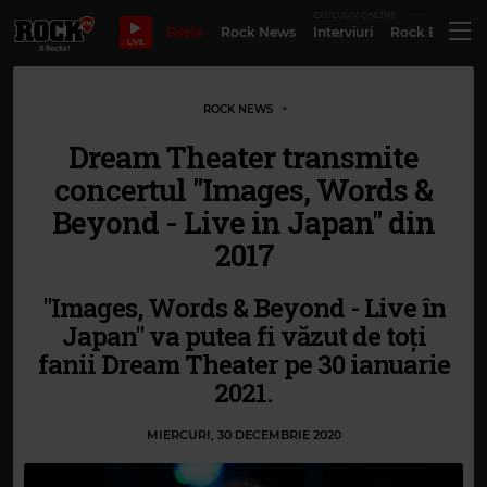
EXCLUSIV ONLINE
Bilete
Rock News
Interviuri
Rock Evergre
LIVE
ROCK NEWS
Dream Theater transmite
concertul "Images, Words &
Beyond - Live in Japan" din
2017
"Images, Words & Beyond - Live în
Japan" va putea fi văzut de toți
fanii Dream Theater pe 30 ianuarie
2021.
MIERCURI, 30 DECEMBRIE 2020