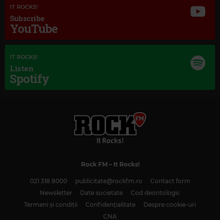
IT ROCKS!
Subscribe
YouTube
Magic Jazz
MEL TORMÉ
–
THEY CAN'T TAKE THAT AWAY FROM ME (2012 -
IT ROCKS!
REMASTER)
Listen
Spotify
Rock FM
– It Rocks!
021 318 8000
publicitate@rockfm.ro
Contact form
Newsletter
Date societate
Cod deontologic
Termeni și condiții
Confidențialitate
Despre cookie-uri
CNA