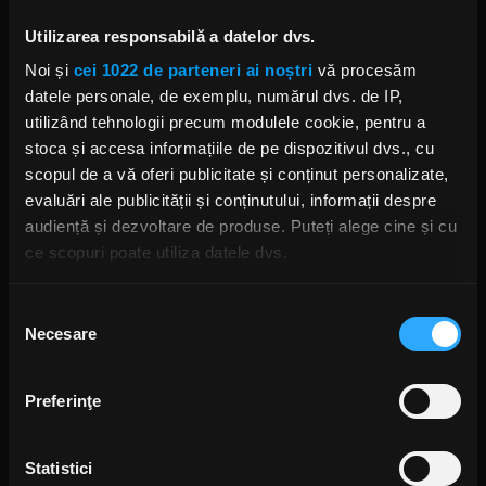
Utilizarea responsabilă a datelor dvs.
Noi și
cei 1022 de parteneri ai noștri
vă procesăm
DREAM THEATER
datele personale, de exemplu, numărul dvs. de IP,
utilizând tehnologii precum modulele cookie, pentru a
stoca și accesa informațiile de pe dispozitivul dvs., cu
scopul de a vă oferi publicitate și conținut personalizate,
evaluări ale publicității și conținutului, informații despre
Rock News
audiență și dezvoltare de produse. Puteți alege cine și cu
ce scopuri poate utiliza datele dvs.
MAI MULT
Dacă ne permiteți, am dori, de asemenea:
Selecția
Yngwie Malmsteen anunță
Necesare
Să colectăm informațiile cu privire la locația dvs.
consimțământului
albumul Hell or High Water și
geografică cu o exactitate de până la câțiva metri
lansează single-ul „Now or
Never”
Să vă identificăm dispozitivul scanândul-l în mod
ANCA NIȚĂ
Preferinţe
activ după caracteristici specifice (amprentare)
PESTE 2 ORE
Găsiți mai multe informații despre procesarea datelor
Statistici
dvs. personale și configurați-vă preferințele la
secțiunea