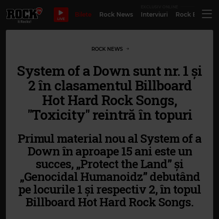
EXCLUSIV ONLINE
Bilete
Rock News
Interviuri
Rock Evergre
LIVE
ROCK NEWS
System of a Down sunt nr. 1 și
2 în clasamentul Billboard
Hot Hard Rock Songs,
"Toxicity" reintră în topuri
Primul material nou al System of a
Down în aproape 15 ani este un
succes, „Protect the Land” și
„Genocidal Humanoidz” debutând
pe locurile 1 și respectiv 2, în topul
Billboard Hot Hard Rock Songs.