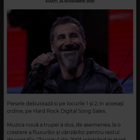
MARȚI, 24 NOIEMBRIE 2020
Piesele debutează si pe locurile 1 și 2, în aceeași
ordine, pe Hard Rock Digital Song Sales.
Muzica nouă a trupei a dus, de asemenea, la o
crestere a fluxurilor și vânzărilor pentru restul
discografie, "Toxicity" din 2001 reintrând în Hard