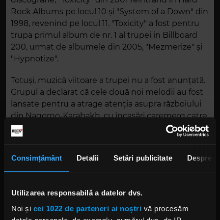
Rock Albums pe locul 10 și "System of a Down" din
1998, revenind pe locul 11. "Toxicity" a fost pentru
trupa primul album de nr. 1 al trupei in Billboard
200, urmat de albumele din 2005, "Mezmerize" și
"Hypnotize".
Totuși, muzică viitoare a trupei nu a fost anunțată.
Grupul a declarat că cele două noi melodii au fost
lansate pentru a atrage atenția asupra războiului
din Nagorno-Karabakh, cu încasări caremerg catre
Armenia Fund.
Foto: Getty Images/ Guliver.
Consimțământ
Detalii
Setări publicitate
Despre
SYSTEM OF A DOWN
Utilizarea responsabilă a datelor dvs.
Noi și
cei 1022 de parteneri ai noștri
vă procesăm