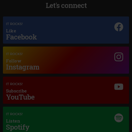
Let's connect
IT ROCKS!
Like
Facebook
Magic Jazz
IT ROCKS!
STAN GETZ
–
THE GIRL FROM IPANEMA
Follow
Instagram
IT ROCKS!
Subscribe
YouTube
IT ROCKS!
Listen
Spotify