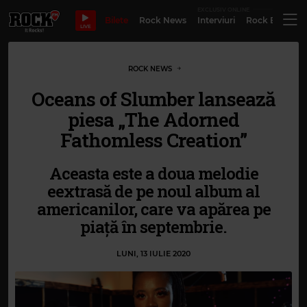
EXCLUSIV ONLINE
Bilete
Rock News
Interviuri
Rock Evergre
LIVE
ROCK NEWS
Oceans of Slumber lansează
piesa „The Adorned
Fathomless Creation”
Aceasta este a doua melodie
eextrasă de pe noul album al
americanilor, care va apărea pe
piață în septembrie.
LUNI, 13 IULIE 2020