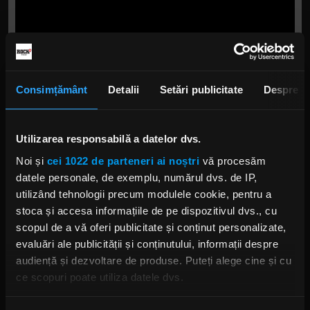
Consimțământ
Detalii
Setări publicitate
Despre
Utilizarea responsabilă a datelor dvs.
Noi și
cei 1022 de parteneri ai noștri
vă procesăm
datele personale, de exemplu, numărul dvs. de IP,
utilizând tehnologii precum modulele cookie, pentru a
stoca și accesa informațiile de pe dispozitivul dvs., cu
scopul de a vă oferi publicitate și conținut personalizate,
Foto:
Captură ecran YouTube
, Century Media
evaluări ale publicității și conținutului, informații despre
Records
audiență și dezvoltare de produse. Puteți alege cine și cu
ce scopuri poate utiliza datele dvs.
OCEANS OF SLUMBER
MELODIE NOUA
ALBUM NOU