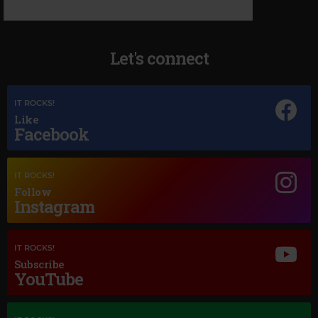
Let's connect
IT ROCKS!
Like
Facebook
IT ROCKS!
Follow
Instagram
Magic Jazz
IT ROCKS!
DINAH WASHINGTON
–
YOU DON'T KNOW WHAT LOVE IS
Subscribe
YouTube