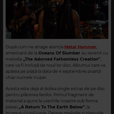
După cum ne atrage atenția
Metal Hammer
,
americanii de la
Oceans Of Slumber
au revenit cu
melodia
„The Adorned Fathomless Creation”
,
care va fi inclusă de noul lor disc. Albumul care va
apărea pe piață la data de 4 septembrie poartă
chiar numele trupei.
Acesta este deja al doilea single extras de pe disc
pentru plăcerea fanilor. Primul fragment de
material a ajuns la urechile noastre sub forma
piesei
„A Return To The Earth Below”
, la
începutul lunii iunie. Despre melodie și planurile