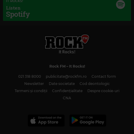
IT ROCKS!
Listen
Spotify
Rock FM
– It Rocks!
021 318 8000
publicitate@rockfm.ro
Contact form
Newsletter
Date societate
Cod deontologic
Termeni și condiții
Confidențialitate
Despre cookie-uri
CNA
Magic Classic Music