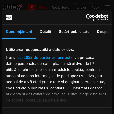
EXCLUSIV ONLINE
Bilete
Rock News
Interviuri
Rock Evergre
LIVE
Rachete
Consimțământ
Detalii
Setări publicitate
Despre
Utilizarea responsabilă a datelor dvs.
Alternosfera a chemat, fanii au
răspuns clar și răspicat
Noi și
cei 1022 de parteneri ai noștri
vă procesăm
MIHAELA AVRAM
LUNI, 17 IULIE 2023
datele personale, de exemplu, numărul dvs. de IP,
utilizând tehnologii precum modulele cookie, pentru a
stoca și accesa informațiile de pe dispozitivul dvs., cu
scopul de a vă oferi publicitate și conținut personalizate,
evaluări ale publicității și conținutului, informații despre
audiență și dezvoltare de produse. Puteți alege cine și cu
ce scopuri poate utiliza datele dvs.
Dacă ne permiteți, am dori, de asemenea:
Rock FM
– It Rocks!