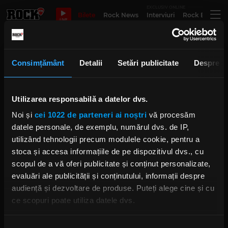
EXCLUSIV ONLINE
Bilete
Rock News
Interviuri
Rock Evergre
LIVE
Nanowar of Steel
Consimțământ
Detalii
Setări publicitate
Despre
Utilizarea responsabilă a datelor dvs.
Nanowar of Steel, trupa care a
schimbat perspectiva asupra
Noi și
cei 1022 de parteneri ai noștri
vă procesăm
muzici metal prin ironie și umor
MARȚI, 12 NOIEMBRIE 2024
datele personale, de exemplu, numărul dvs. de IP,
utilizând tehnologii precum modulele cookie, pentru a
stoca și accesa informațiile de pe dispozitivul dvs., cu
scopul de a vă oferi publicitate și conținut personalizate,
Nanowar of Steel în concert la
evaluări ale publicității și conținutului, informații despre
Quantic, parte a turneului
european "WE ARE GETTING OLD
audiență și dezvoltare de produse. Puteți alege cine și cu
DON'T MISS THIS TOUR"
ce scopuri poate utiliza datele dvs.
JOI, 24 OCTOMBRIE 2024
Dacă ne permiteți, am dori, de asemenea: