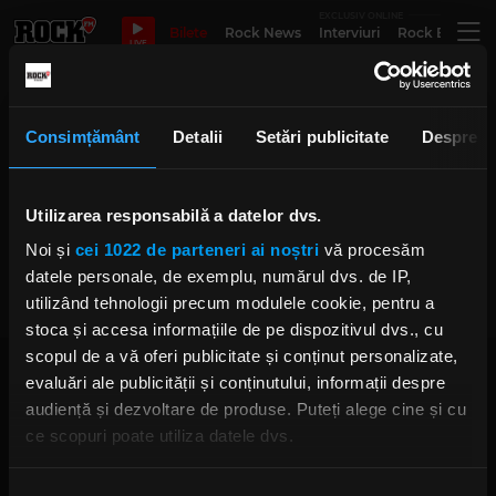
EXCLUSIV ONLINE
Bilete
Rock News
Interviuri
Rock Evergre
LIVE
4ME
Consimțământ
Detalii
Setări publicitate
Despre
Utilizarea responsabilă a datelor dvs.
Rock The Underground: Delta Pe
Obraz lansează „4ME” la București
Noi și
cei 1022 de parteneri ai noștri
vă procesăm
IRINA-MARIA MARINESCU
MIERCURI, 19 MARTIE 2025
datele personale, de exemplu, numărul dvs. de IP,
utilizând tehnologii precum modulele cookie, pentru a
stoca și accesa informațiile de pe dispozitivul dvs., cu
scopul de a vă oferi publicitate și conținut personalizate,
evaluări ale publicității și conținutului, informații despre
audiență și dezvoltare de produse. Puteți alege cine și cu
ce scopuri poate utiliza datele dvs.
Dacă ne permiteți, am dori, de asemenea:
Rock FM
– It Rocks!