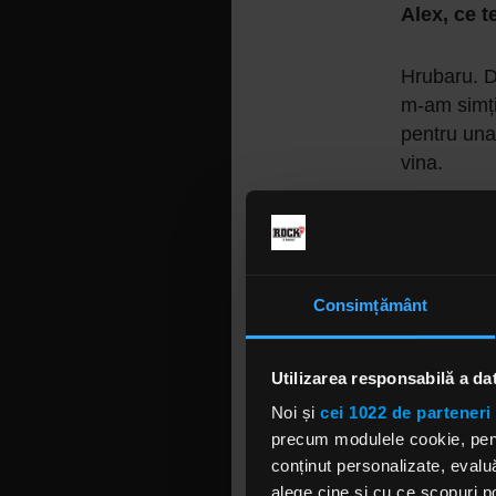
Alex, ce t
Hrubaru. D
m-am simți
pentru una 
vina.
Ce-au zis 
emisiune 
Consimțământ
Au râs. Îț
la radio. 
Utilizarea responsabilă a da
Care e tru
Noi și
cei 1022 de parteneri 
precum modulele cookie, pentr
conținut personalizate, evaluă
N-am. Nu a
alege cine și cu ce scopuri po