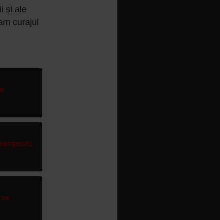
 și ale
 am curajul
lu
Georgescu
asa