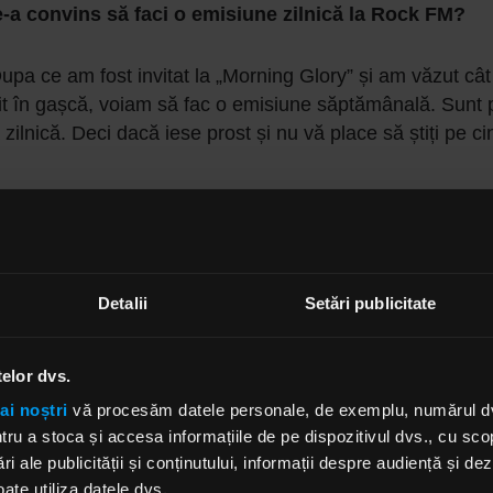
e-a convins să faci o emisiune zilnică la Rock FM?
upa ce am fost invitat la „Morning Glory” și am văzut cât
t în gașcă, voiam să fac o emisiune săptămânală. Sunt 
zilnică. Deci dacă iese prost și nu vă place să știți pe ci
băieții de la Times New Roman când au aflat că o să 
la Rock FM?
Detalii
Setări publicitate
i dai seama că în mintea lor era: ăsta fără umor o să aibă
Și din păcate le plăcea Rock FM.
telor dvs.
pa ta de suflet?
ai noștri
vă procesăm datele personale, de exemplu, numărul dvs.
u a stoca și accesa informațiile de pe dispozitivul dvs., cu scopu
ri ale publicității și conținutului, informații despre audiență și d
m nicio trupă de la care să îmi placă toate melodiile. A
ate utiliza datele dvs.