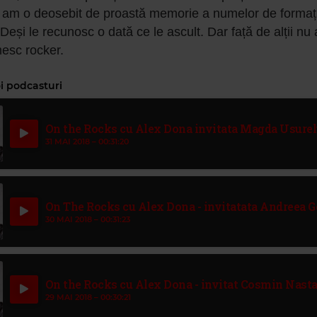
s, am o deosebit de proastă memorie a numelor de formații
 Deși le recunosc o dată ce le ascult. Dar față de alții nu
esc rocker.
i podcasturi
On the Rocks cu Alex Dona invitata Magda Usure
31 MAI 2018 –
00:31:20
On The Rocks cu Alex Dona - invitatata Andreea 
30 MAI 2018 –
00:31:23
On the Rocks cu Alex Dona - invitat Cosmin Nast
29 MAI 2018 –
00:30:21