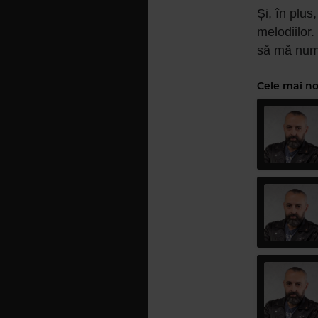
Și, în plu
melodiilor.
să mă num
Cele mai no