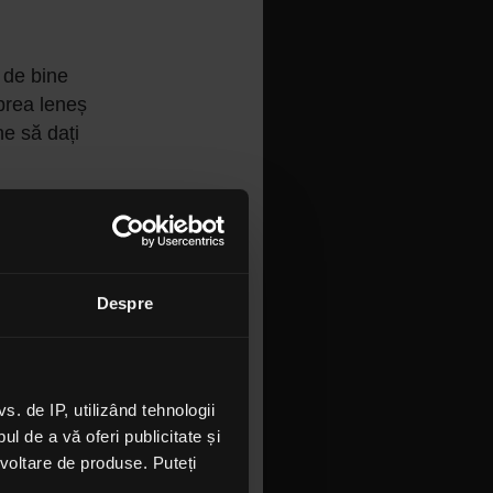
 de bine
prea leneș
ne să dați
ai
Despre
 emisiune
 de IP, utilizând tehnologii
l de a vă oferi publicitate și
ezvoltare de produse. Puteți
m o