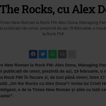
The Rocks, cu Alex 
 Times New Roman la Rock FM: Alex Dona, Managing Part
i publicații de umor, prezintă de azi, 19 februarie, o nou
la Rock FM!
es New Roman la Rock FM: Alex Dona, Managing Part
 publicații de umor, prezintă de azi, 19 februarie, o
a Rock FM! În fiecare zi, de luni până vineri, între 17.
ultă „On the Rocks cu Alex Dona”! Vorba lui Cristi H
nteligent, e de la Times New Roman și știm cu toții ce
asta!”.