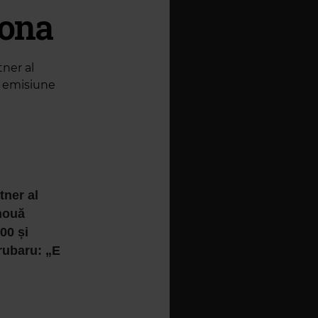
Dona
ner al
ă emisiune
ner al
 nouă
00 și
rubaru: „E