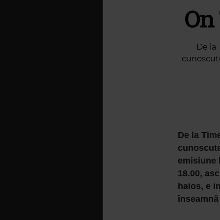
On 
De la
cunoscute
De la Tim
cunoscutei
emisiune l
18.00, asc
haios, e i
înseamnă 