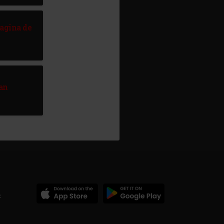
Pagina de
an
c