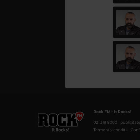
Rock FM
– It Rocks!
021 318 8000
publicita
Termeni și condiții
Confi