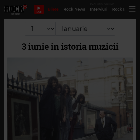
EXCLUSIV ONLINE
Bilete
Rock News
Interviuri
Rock Evergre
LIVE
3 iunie in istoria muzicii