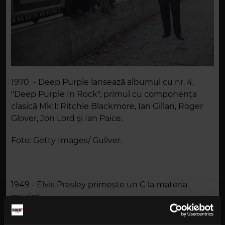
1970 - Deep Purple lansează albumul cu nr. 4,
"Deep Purple In Rock", primul cu componența
clasică MkII: Ritchie Blackmore, Ian Gillan, Roger
Glover, Jon Lord și Ian Paice.
Foto: Getty Images/ Guliver.
1949 - Elvis Presley primește un C la materia
muzică.
1964 - Ringo Starr se îmbolnăvește chiar înainte