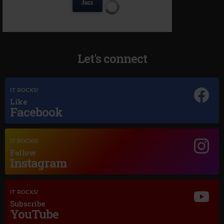
Let's connect
IT ROCKS!
Like
Facebook
IT ROCKS!
Follow
Instagram
Magic Jazz
IT ROCKS!
FRANK SINATRA
–
THEME FROM NEW YORK NEW YORK
Subscribe
YouTube