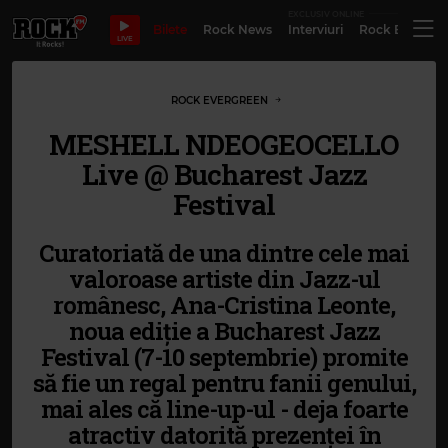
EXCLUSIV ONLINE
Bilete
Rock News
Interviuri
Rock Evergre
LIVE
ROCK EVERGREEN
MESHELL NDEOGEOCELLO
Live @ Bucharest Jazz
Festival
Curatoriată de una dintre cele mai
valoroase artiste din Jazz-ul
românesc, Ana-Cristina Leonte,
noua ediţie a Bucharest Jazz
Festival (7-10 septembrie) promite
să fie un regal pentru fanii genului,
mai ales că line-up-ul - deja foarte
atractiv datorită prezenţei în