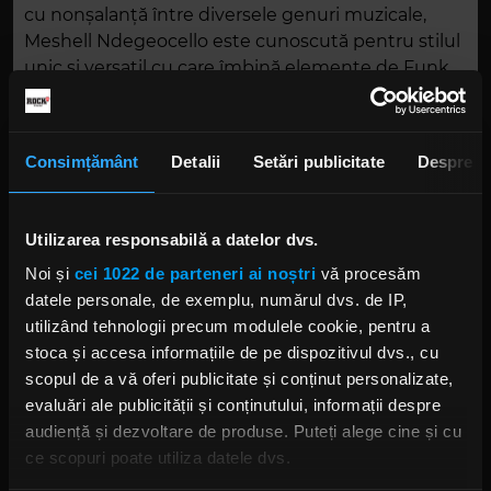
cu nonşalanţă între diversele genuri muzicale,
Meshell Ndegeocello este cunoscută pentru stilul
unic și versatil cu care îmbină elemente de Funk,
Synthpop, Soul, Jazz, R&B, Hip-hop și Rock în
compozițiile sale, iar asta se reflectă pregnant
inclusiv pe recentul ei album, The Omnichord Real
Consimțământ
Detalii
Setări publicitate
Despre
Book, despre care s-a scris că reprezintă o sinteză
naturală a tuturor sonorităţilor pe care le-a
explorat în carieră... iar asta face un must see din
Utilizarea responsabilă a datelor dvs.
concertul său din cadrul Bucharest Jazz Festival.
Noi și
cei 1022 de parteneri ai noștri
vă procesăm
Text de IOAN BIG
datele personale, de exemplu, numărul dvs. de IP,
utilizând tehnologii precum modulele cookie, pentru a
stoca și accesa informațiile de pe dispozitivul dvs., cu
scopul de a vă oferi publicitate și conținut personalizate,
evaluări ale publicității și conținutului, informații despre
audiență și dezvoltare de produse. Puteți alege cine și cu
ce scopuri poate utiliza datele dvs.