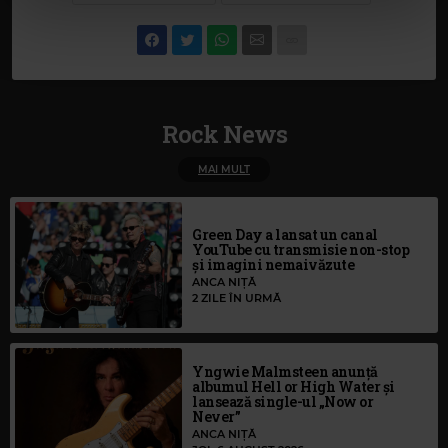
cu utilizarea modulelor noastre cookie.
Rock News
MAI MULT
Green Day a lansat un canal
YouTube cu transmisie non-stop
și imagini nemaivăzute
ANCA NIȚĂ
2 ZILE ÎN URMĂ
Yngwie Malmsteen anunță
albumul Hell or High Water și
lansează single-ul „Now or
Never”
ANCA NIȚĂ