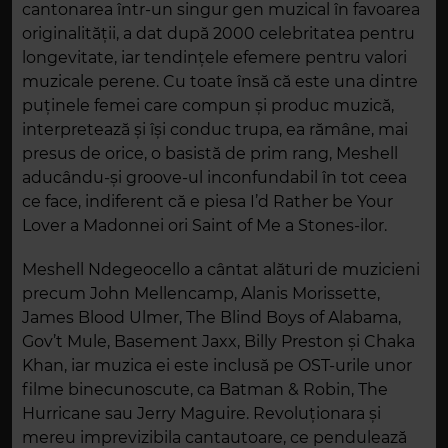
cantonarea într-un singur gen muzical în favoarea
originalităţii, a dat după 2000 celebritatea pentru
longevitate, iar tendințele efemere pentru valori
muzicale perene. Cu toate însă că este una dintre
puținele femei care compun și produc muzică,
interpretează și îşi conduc trupa, ea rămâne, mai
presus de orice, o basistă de prim rang, Meshell
aducându-şi groove-ul inconfundabil în tot ceea
ce face, indiferent că e piesa I’d Rather be Your
Lover a Madonnei ori Saint of Me a Stones-ilor.
Meshell Ndegeocello a cântat alături de muzicieni
precum John Mellencamp, Alanis Morissette,
James Blood Ulmer, The Blind Boys of Alabama,
Gov’t Mule, Basement Jaxx, Billy Preston și Chaka
Khan, iar muzica ei este inclusă pe OST-urile unor
filme binecunoscute, ca Batman & Robin, The
Hurricane sau Jerry Maguire. Revoluționara şi
mereu imprevizibila cantautoare, ce pendulează