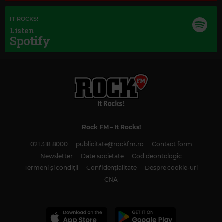
IT ROCKS!
Listen
Spotify
Rock FM
– It Rocks!
021 318 8000
publicitate@rockfm.ro
Contact form
Newsletter
Date societate
Cod deontologic
Termeni și condiții
Confidențialitate
Despre cookie-uri
CNA