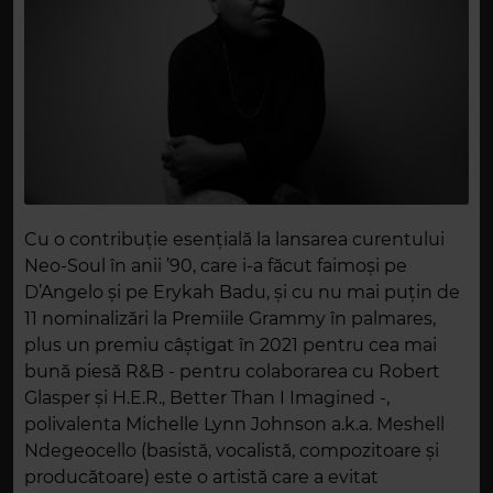
Cu o contribuţie esenţială la lansarea curentului
Neo-Soul în anii ’90, care i-a făcut faimoşi pe
D’Angelo şi pe Erykah Badu, și cu nu mai puțin de
11 nominalizări la Premiile Grammy în palmares,
plus un premiu câștigat în 2021 pentru cea mai
bună piesă R&B - pentru colaborarea cu Robert
Glasper și H.E.R., Better Than I Imagined -,
polivalenta Michelle Lynn Johnson a.k.a. Meshell
Ndegeocello (basistă, vocalistă, compozitoare şi
producătoare) este o artistă care a evitat