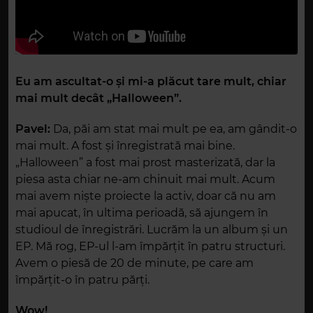
Eu am ascultat-o și mi-a plăcut tare mult, chiar
mai mult decât „Halloween”.
Pavel:
Da, păi am stat mai mult pe ea, am gândit-o
mai mult. A fost și înregistrată mai bine.
„Halloween” a fost mai prost masterizată, dar la
piesa asta chiar ne-am chinuit mai mult. Acum
mai avem niște proiecte la activ, doar că nu am
mai apucat, în ultima perioadă, să ajungem în
studioul de înregistrări. Lucrăm la un album și un
EP. Mă rog, EP-ul l-am împărțit în patru structuri.
Avem o piesă de 20 de minute, pe care am
împărțit-o în patru părți.
Wow!