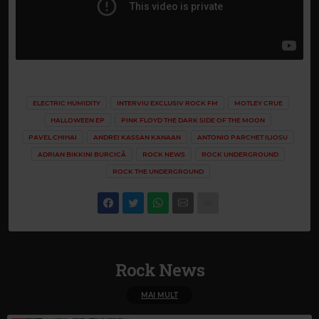
ELECTRIC HUMIDITY
INTERVIU EXCLUSIV ROCK FM
MOTLEY CRUE
HALLOWEEN EP
PINK FLOYD THE DARK SIDE OF THE MOON
PAVEL CHIHAI
ANDREI KASSAN KANAAN
ANTONIO PARCHET ILIOSU
ADRIAN BIKKINI BURCICĂ
ROCK NEWS
ROCK UNDERGROUND
ROCK THE UNDERGROUND
Rock News
MAI MULT