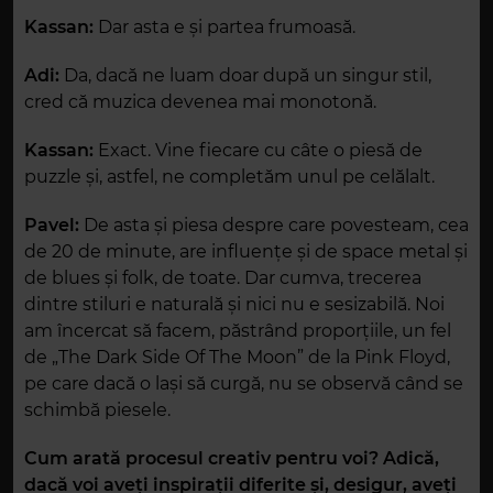
Kassan:
Dar asta e și partea frumoasă.
Adi:
Da, dacă ne luam doar după un singur stil,
cred că muzica devenea mai monotonă.
Kassan:
Exact. Vine fiecare cu câte o piesă de
puzzle și, astfel, ne completăm unul pe celălalt.
Pavel:
De asta și piesa despre care povesteam, cea
de 20 de minute, are influențe și de space metal și
de blues și folk, de toate. Dar cumva, trecerea
dintre stiluri e naturală și nici nu e sesizabilă. Noi
am încercat să facem, păstrând proporțiile, un fel
de „The Dark Side Of The Moon” de la Pink Floyd,
pe care dacă o lași să curgă, nu se observă când se
schimbă piesele.
Cum arată procesul creativ pentru voi? Adică,
dacă voi aveți inspirații diferite și, desigur, aveți