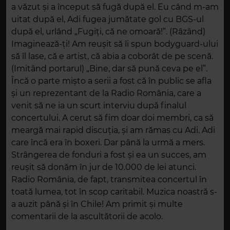
a văzut și a început să fugă după el. Eu când m-am
uitat după el, Adi fugea jumătate gol cu BGS-ul
după el, urlând „Fugiți, că ne omoară!”. (Râzând)
Imaginează-ți! Am reușit să îi spun bodyguard-ului
să îl lase, că e artist, că abia a coborât de pe scenă.
(Imitând portarul) „Bine, dar să pună ceva pe el”.
Încă o parte mișto a serii a fost că în public se afla
și un reprezentant de la Radio România, care a
venit să ne ia un scurt interviu după finalul
concertului. A cerut să fim doar doi membri, ca să
meargă mai rapid discuția, și am rămas cu Adi. Adi
care încă era în boxeri. Dar până la urmă a mers.
Strângerea de fonduri a fost și ea un succes, am
reușit să donăm în jur de 10.000 de lei atunci.
Radio România, de fapt, transmitea concertul în
toată lumea, tot în scop caritabil. Muzica noastră s-
a auzit până și în Chile! Am primit și multe
comentarii de la ascultătorii de acolo.