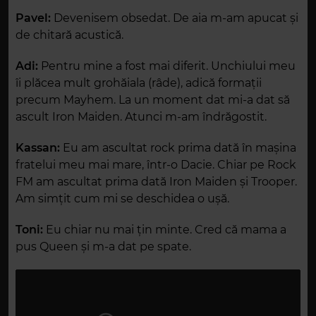
Pavel:
Devenisem obsedat. De aia m-am apucat și
de chitară acustică.
Adi:
Pentru mine a fost mai diferit. Unchiului meu
îi plăcea mult grohăiala (râde), adică formații
precum Mayhem. La un moment dat mi-a dat să
ascult Iron Maiden. Atunci m-am îndrăgostit.
Kassan:
Eu am ascultat rock prima dată în mașina
fratelui meu mai mare, într-o Dacie. Chiar pe Rock
FM am ascultat prima dată Iron Maiden și Trooper.
Am simțit cum mi se deschidea o ușă.
Toni:
Eu chiar nu mai țin minte. Cred că mama a
pus Queen și m-a dat pe spate.