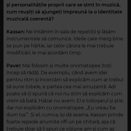
și personalitățile proprii care se simt în muzică,
cum reușiți să ajungeți împreună la o identitate
muzicală coerentă?
Kassan:
Ne întâlnim în sala de repetiții și lăsăm
instrumentele să comunice. Ideile care merg bine
se pun pe hârtie, iar celor cărora le mai trebuie
modificări, le mai acordăm timp.
Pavel:
Mai folosim și multe onomatopee (toți
încep să râdă). De exemplu, când avem idei
pentru ritm și încercăm să explicăm cum ar trebui
să sune tobele, e partea cea mai amuzantă. Adi
poate să-ți spună că noi nu știm să explicăm cum
vrem să bată. Habar nu avem. El e toboșarul și știe,
dar noi explicăm cu onomatopee. „Eu vreau `ba
dum tss’”. Și el, cumva, își dă seama. Kassan prinde
foarte repede anumite riff-uri pe chitară, așa că
trebuie doar să îi spun ce viziune am și cum aș