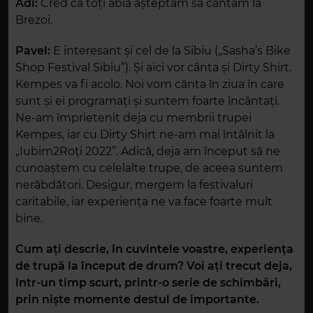
Adi:
Cred că toți abia așteptăm să cântăm la
Brezoi.
Pavel:
E interesant și cel de la Sibiu („Sasha’s Bike
Shop Festival Sibiu”). Și aici vor cânta și Dirty Shirt.
Kempes va fi acolo. Noi vom cânta în ziua în care
sunt și ei programați și suntem foarte încântați.
Ne-am împrietenit deja cu membrii trupei
Kempes, iar cu Dirty Shirt ne-am mai întâlnit la
„Iubim2Roți 2022”. Adică, deja am început să ne
cunoaștem cu celelalte trupe, de aceea suntem
nerăbdători. Desigur, mergem la festivaluri
caritabile, iar experiența ne va face foarte mult
bine.
Cum ați descrie, în cuvintele voastre, experiența
de trupă la început de drum? Voi ați trecut deja,
într-un timp scurt, printr-o serie de schimbări,
prin niște momente destul de importante.