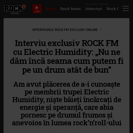
EXCLUSIV ONLINE
Bilete
Rock News
Interviuri
Rock Evergre
LIVE
INTERVIURILE ROCK FM EXCLUSIV ONLINE
Interviu exclusiv ROCK FM
cu Electric Humidity: „Nu ne
dăm încă seama cum putem fi
pe un drum atât de bun”
Am avut plăcerea de a-i cunoaște
pe membrii trupei Electric
Humidity, niște băieți încărcați de
energie și speranță, care abia
pornesc pe drumul frumos și
anevoios în lumea rock’n’roll-ului