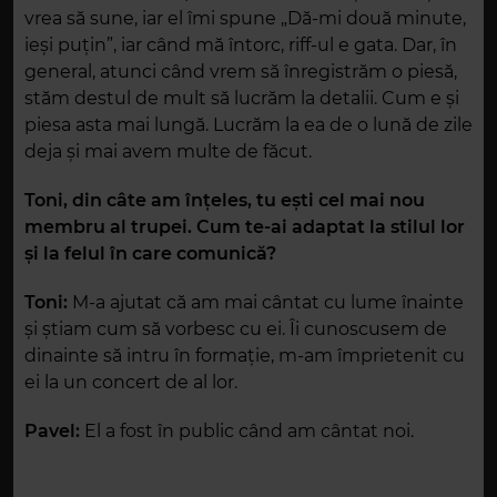
vrea să sune, iar el îmi spune „Dă-mi două minute,
ieși puțin”, iar când mă întorc, riff-ul e gata. Dar, în
general, atunci când vrem să înregistrăm o piesă,
stăm destul de mult să lucrăm la detalii. Cum e și
piesa asta mai lungă. Lucrăm la ea de o lună de zile
deja și mai avem multe de făcut.
Toni, din câte am înțeles, tu ești cel mai nou
membru al trupei. Cum te-ai adaptat la stilul lor
și la felul în care comunică?
Toni:
M-a ajutat că am mai cântat cu lume înainte
și știam cum să vorbesc cu ei. Îi cunoscusem de
dinainte să intru în formație, m-am împrietenit cu
ei la un concert de al lor.
Pavel:
El a fost în public când am cântat noi.