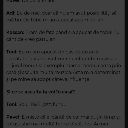
Pavel:
De pe la 14 ani.
Adi:
Eu de mic, doar că nu am avut posibilități să
mă țin. De tobe m-am apucat acum doi ani.
Kassan:
Eram de față când s-a apucat de tobe! Eu
cânt de vreo patru ani.
Toni:
Eu m-am apucat de bas de un an și
jumătate, dar am avut mereu influențe muzicale
în jurul meu. De exemplu mama mereu cânta prin
casă și asculta multă muzică. Asta m-a determinat
și pe mine să adopt câteva influențe.
Și ce se asculta la voi în casă?
Toni:
Soul, R&B, jazz, funk...
Pavel:
E mișto că el cântă de cel mai puțin timp și,
totuși, știe mai multă teorie decât noi. Ai mei