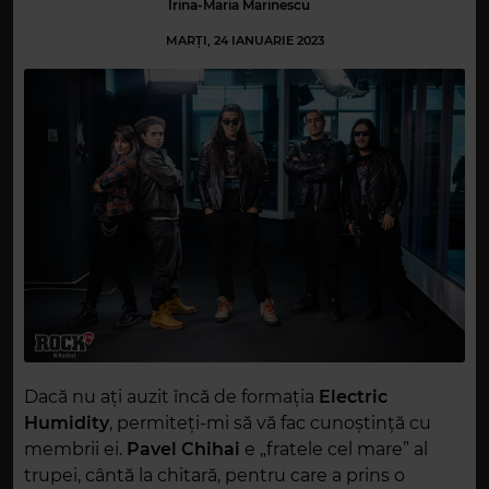
Irina-Maria Marinescu
MARȚI, 24 IANUARIE 2023
Dacă nu ați auzit încă de formația
Electric
Humidity
, permiteți-mi să vă fac cunoștință cu
membrii ei.
Pavel Chihai
e „fratele cel mare” al
trupei, cântă la chitară, pentru care a prins o