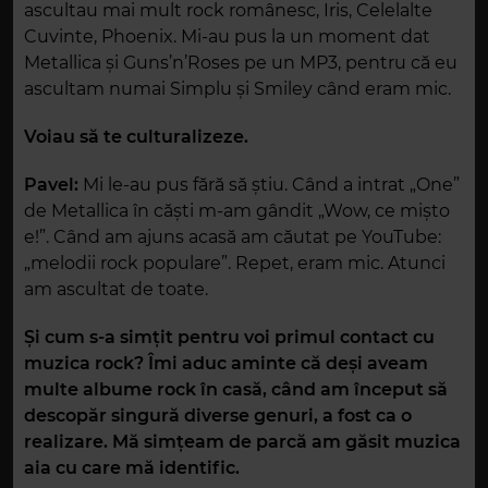
ascultau mai mult rock românesc, Iris, Celelalte
Cuvinte, Phoenix. Mi-au pus la un moment dat
Metallica și Guns’n’Roses pe un MP3, pentru că eu
ascultam numai Simplu și Smiley când eram mic.
Voiau să te culturalizeze.
Pavel:
Mi le-au pus fără să știu. Când a intrat „One”
de Metallica în căști m-am gândit „Wow, ce mișto
e!”. Când am ajuns acasă am căutat pe YouTube:
„melodii rock populare”. Repet, eram mic. Atunci
am ascultat de toate.
Și cum s-a simțit pentru voi primul contact cu
muzica rock? Îmi aduc aminte că deși aveam
multe albume rock în casă, când am început să
descopăr singură diverse genuri, a fost ca o
realizare. Mă simțeam de parcă am găsit muzica
aia cu care mă identific.