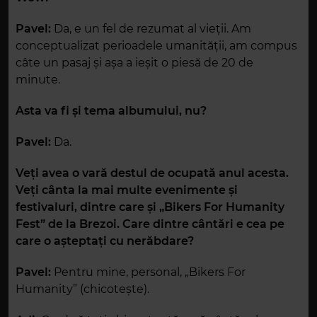
Pavel:
Da, e un fel de rezumat al vieții. Am
conceptualizat perioadele umanității, am compus
câte un pasaj și așa a ieșit o piesă de 20 de
minute.
Asta va fi și tema albumului, nu?
Pavel:
Da.
Veți avea o vară destul de ocupată anul acesta.
Veți cânta la mai multe evenimente și
festivaluri, dintre care și „Bikers For Humanity
Fest” de la Brezoi. Care dintre cântări e cea pe
care o așteptați cu nerăbdare?
Pavel:
Pentru mine, personal, „Bikers For
Humanity” (chicotește).