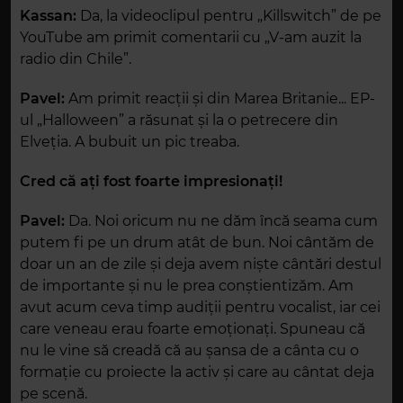
Kassan:
Da, la videoclipul pentru „Killswitch” de pe
YouTube am primit comentarii cu „V-am auzit la
radio din Chile”.
Pavel:
Am primit reacții și din Marea Britanie... EP-
ul „Halloween” a răsunat și la o petrecere din
Elveția. A bubuit un pic treaba.
Cred că ați fost foarte impresionați!
Pavel:
Da. Noi oricum nu ne dăm încă seama cum
putem fi pe un drum atât de bun. Noi cântăm de
doar un an de zile și deja avem niște cântări destul
de importante și nu le prea conștientizăm. Am
avut acum ceva timp audiții pentru vocalist, iar cei
care veneau erau foarte emoționați. Spuneau că
nu le vine să creadă că au șansa de a cânta cu o
formație cu proiecte la activ și care au cântat deja
pe scenă.