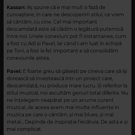
Kassan:
Aș spune că e mai mult o fază de
cunoaștere, în care ne descoperim stilul, ce vrem
să cântăm, cu cine. Cel mai important
deocamdată este să clădim o legătură puternică
între noi. Unele conexiuni pot fi instantanee, cum
a fost cu Adi și Pavel, iar când l-am luat în echipă
pe Toni, a fost la fel. Important e să consolidăm
conexiunile astea.
Pavel:
E foarte greu să găsești pe cineva care să își
dorească să investească într-un proiect care,
deocamdată, nu produce mare lucru. Și referitor la
stilul muzical, noi ascultăm genuri total diferite. Nu
ne înțelegem neapărat pe un anume curent
muzical, de aceea avem mai multe influențe în
muzica pe care o cântăm, și mai blues, și mai
metal... Depinde de inspirația fiecăruia. De asta e și
mai complicat.