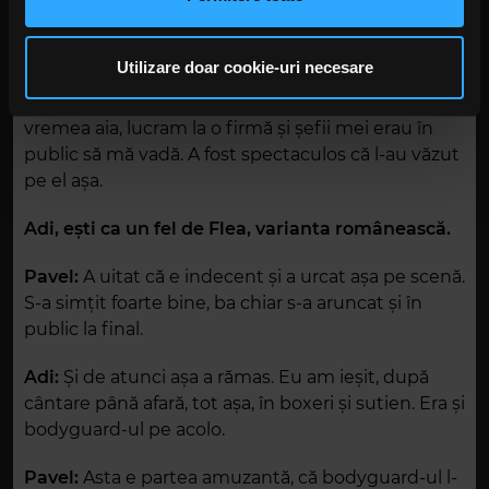
rețele sociale, de publicitate și de analize informații cu
seara aia, Adi a exagerat puțin (râde). Avem niște
privire la modul în care folosiți site-ul nostru. Aceștia le
filmări foarte tari cu el. Mai era și foarte cald afară,
pot combina cu alte informații oferite de dvs. sau culese
Utilizare doar cookie-uri necesare
așa că a hotărât să se dezbrace. A mai găsit și un
în urma folosirii serviciilor lor. În cazul în care alegeți să
sutien în backstage. Normal că l-a pus pe el. La
continuați să utilizați website-ul nostru, sunteți de acord
vremea aia, lucram la o firmă și șefii mei erau în
cu utilizarea modulelor noastre cookie.
public să mă vadă. A fost spectaculos că l-au văzut
pe el așa.
Adi, ești ca un fel de Flea, varianta românească.
Pavel:
A uitat că e indecent și a urcat așa pe scenă.
S-a simțit foarte bine, ba chiar s-a aruncat și în
public la final.
Adi:
Și de atunci așa a rămas. Eu am ieșit, după
cântare până afară, tot așa, în boxeri și sutien. Era și
bodyguard-ul pe acolo.
Pavel:
Asta e partea amuzantă, că bodyguard-ul l-