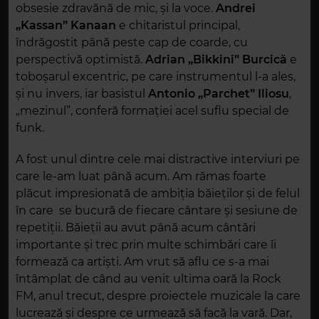
obsesie zdravănă de mic, și la voce.
Andrei
„Kassan” Kanaan
e chitaristul principal,
îndrăgostit până peste cap de coarde, cu
perspectivă optimistă.
Adrian „Bikkini” Burcică
e
toboșarul excentric, pe care instrumentul l-a ales,
și nu invers, iar basistul
Antonio „Parchet” Iliosu
,
„mezinul”, conferă formației acel suflu special de
funk.
A fost unul dintre cele mai distractive interviuri pe
care le-am luat până acum. Am rămas foarte
plăcut impresionată de ambiția băieților și de felul
în care se bucură de fiecare cântare și sesiune de
repetiții. Băieții au avut până acum cântări
importante și trec prin multe schimbări care îi
formează ca artiști. Am vrut să aflu ce s-a mai
întâmplat de când au venit ultima oară la Rock
FM, anul trecut, despre proiectele muzicale la care
lucrează și despre ce urmează să facă la vară. Dar,