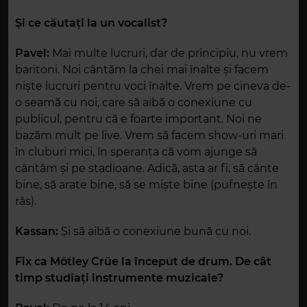
Și ce căutați la un vocalist?
Pavel:
Mai multe lucruri, dar de principiu, nu vrem
baritoni. Noi cântăm la chei mai înalte și facem
niște lucruri pentru voci înalte. Vrem pe cineva de-
o seamă cu noi, care să aibă o conexiune cu
publicul, pentru că e foarte important. Noi ne
bazăm mult pe live. Vrem să facem show-uri mari
în cluburi mici, în speranța că vom ajunge să
cântăm și pe stadioane. Adică, asta ar fi, să cânte
bine, să arate bine, să se miște bine (pufnește în
râs).
Kassan:
Și să aibă o conexiune bună cu noi.
Fix ca Mötley Crüe la început de drum. De cât
timp studiați instrumente muzicale?