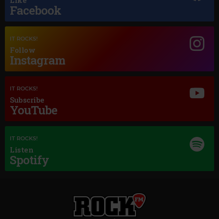
Facebook
Magic Jazz
ANITA O'DAY
–
BEAUTIFUL LOVE
IT ROCKS!
Follow
Instagram
IT ROCKS!
Subscribe
YouTube
IT ROCKS!
Listen
Spotify