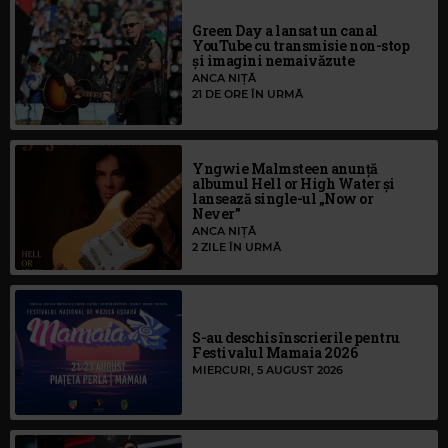
Green Day a lansat un canal
YouTube cu transmisie non-stop
și imagini nemaivăzute
ANCA NIȚĂ
21 DE ORE ÎN URMĂ
Yngwie Malmsteen anunță
albumul Hell or High Water și
lansează single-ul „Now or
Never”
ANCA NIȚĂ
2 ZILE ÎN URMĂ
S-au deschis înscrierile pentru
Festivalul Mamaia 2026
MIERCURI, 5 AUGUST 2026