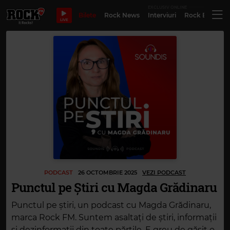
EXCLUSIV ONLINE
Bilete
Rock News
Interviuri
Rock Evergre
LIVE
PODCAST
26 OCTOMBRIE 2025
VEZI PODCAST
Punctul pe Știri cu Magda Grădinaru
Punctul pe știri, un podcast cu Magda Grădinaru,
marca Rock FM. Suntem asaltați de știri, informații
și dezinformații din toate părțile. E greu de găsit o