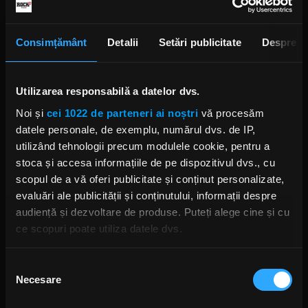
Cum a reușit Republica Moldova să-i scape printre
degete lui Putin și ce trebuie făcut urgent, pentru
ca Rusia să nu-și reorganizeze atacurile. La
Consimțământ
Detalii
Setări publicitate
Despre
Chișinău și la București. Un interviu eveniment cu
președinta Republicii Moldova Maia Sandu.
Utilizarea responsabilă a datelor dvs.
Noi și
cei 1022 de parteneri ai noștri
vă procesăm
DESCARCĂ
datele personale, de exemplu, numărul dvs. de IP,
utilizând tehnologii precum modulele cookie, pentru a
stoca și accesa informațiile de pe dispozitivul dvs., cu
scopul de a vă oferi publicitate și conținut personalizate,
Alte podcasturi
evaluări ale publicității și conținutului, informații despre
audiență și dezvoltare de produse. Puteți alege cine și cu
Episodul 91, invitați Alina Pavelescu și
Şerban Pavelescu: Suntem acomodați sau în
ce scopuri poate utiliza datele dvs.
proces de acomodare cu răul?
2 IANUARIE 2026 –
01:19:51
Dacă ne permiteți, am dori, de asemenea:
Selecția
Necesare
Să colectăm informațiile cu privire la locația dvs.
Episodul 90, invitat Ioan Stanomir: Cine a
consimțământului
câștigat din pervertirea memoriei sociale?
geografică cu o exactitate de până la câțiva metri
26 DECEMBRIE 2025 –
00:45:16